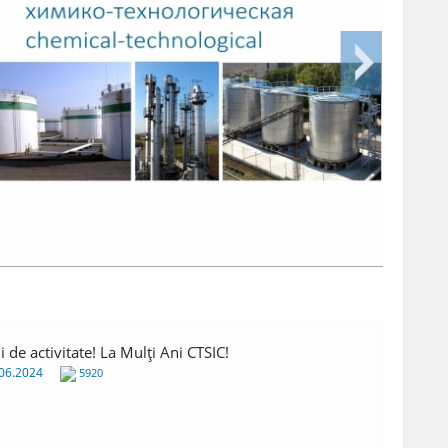
INSP
i de activitate! La Mulți Ani CTSIC!
06.2024
5920