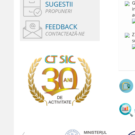
SUGESTII
G
i
PROPUNERI
a
FEEDBACK
CONTACTEAZĂ-NE
Z
s