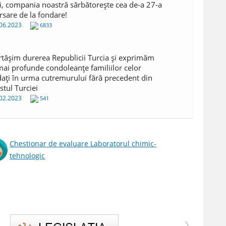
i, compania noastră sărbătorește cea de-a 27-a
rsare de la fondare!
06.2023
6833
tășim durerea Republicii Turcia și exprimăm
mai profunde condoleanțe familiilor celor
ați în urma cutremurului fără precedent din
stul Turciei
02.2023
541
Chestionar de evaluare Laboratorul chimic-
tehnologic