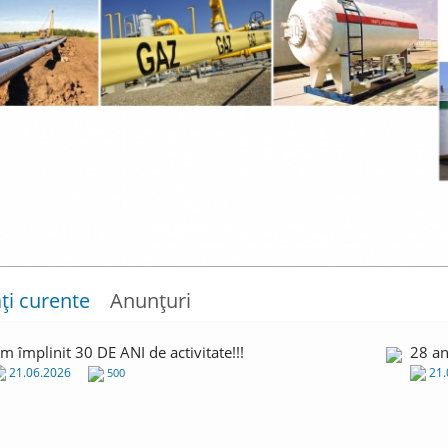
URITATE INDUSTRIALĂ
URITATE INDUSTRIALĂ
ți curente
Anunţuri
m împlinit 30 DE ANI de activitate!!!
28 an
21.06.2026
21.
500