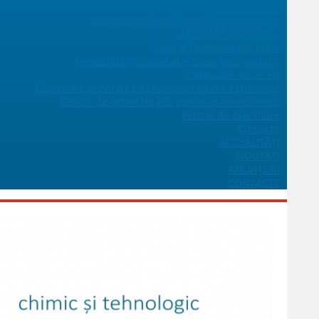
LABORATOARE
Laboratorul încercări chimic-tehnologic
ATESTARE PERSONAL
Date informative generale
Generalități privind atestarea personalului
Formulare de cereri
Genuri de activitate p/u personal tehnic-ingineresc
Genuri de activitate p/u personal muncitoresc
Permis de exercitare
Contacte
ACTUALITĂŢI
NOUTĂȚI
ANUNŢURI
CONTACTE