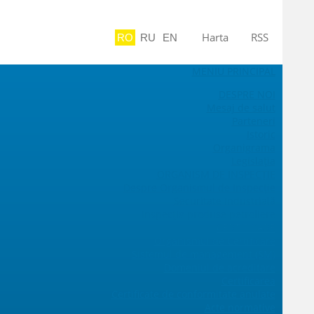
Harta
RSS
RO
RU
EN
MENIU PRINCIPAL
DESPRE NOI
Mesaj de salut
Parteneri
Istoric
Organigrama
Legislaţia
ORGANISM DE INSPECȚIE
Despre Organismul de Inspecție
Securitate Industrială
Inspecția produse petroliere
CERTIFICARE
Organismul de Certificare
Sistemul de management (SM)
Domeniul de acreditare
Certificarea
Certificate de conformitate anulate
Acte normative