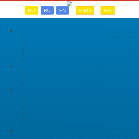
Harta
RSS
RO
RU
EN
MENIU PRINCIPAL
DESPRE NOI
Mesaj de salut
Parteneri
Istoric
Organigrama
Legislaţia
ORGANISM DE INSPECȚIE
Despre Organismul de Inspecție
Securitate Industrială
Inspecția produse petroliere
CERTIFICARE
Organismul de Certificare
Sistemul de management (SM)
Domeniul de acreditare
Certificarea
Certificate de conformitate anulate
Acte normative
LABORATOARE
Laboratorul încercări chimic-tehnologic