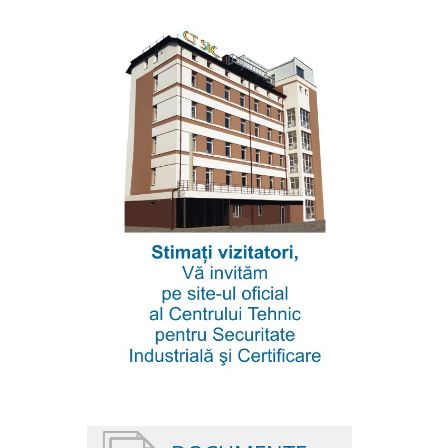
fără precedent din sud-estul Turciei
23.02.2023
544