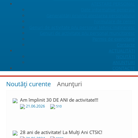
ATESTARE PERSONAL
Date informative generale
Generalități privind atestarea personalului
Formulare de cereri
Genuri de activitate p/u personal tehnic-ingineresc
Genuri de activitate p/u personal muncitoresc
Permis de exercitare
Contacte
ACTUALITĂŢI
NOUTĂȚI
ANUNŢURI
CONTACTE
Noutăți curente
Anunţuri
Am împlinit 30 DE ANI de activitate!!!
21.06.2026
510
28 ani de activitate! La Mulți Ani CTSIC!