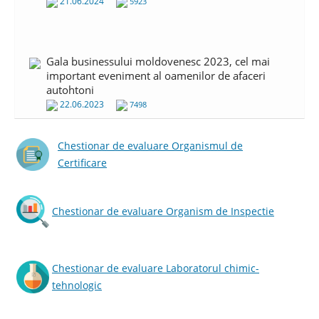
21.06.2024
5923
Gala businessului moldovenesc 2023, cel mai
important eveniment al oamenilor de afaceri
autohtoni
22.06.2023
7498
Astăzi, compania noastră sărbătorește cea de-a
Chestionar de evaluare Organismul de
27-a aniversare de la fondare!
Certificare
21.06.2023
6836
Ziua Mondială a Acreditării 2023 "Acreditarea -
Chestionar de evaluare Organism de Inspectie
susținerea pentru viitorul comerțului global"
09.06.2023
6484
Chestionar de evaluare Laboratorul chimic-
Împărtășim durerea Republicii Turcia și
tehnologic
exprimăm cele mai profunde condoleanțe
familiilor celor decedați în urma cutremurului