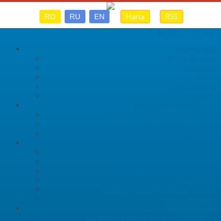
Harta
RSS
RO
RU
EN
MENIU PRINCIPAL
DESPRE NOI
Mesaj de salut
Parteneri
Istoric
Organigrama
Legislaţia
ORGANISM DE INSPECȚIE
Despre Organismul de Inspecție
Securitate Industrială
Inspecția produse petroliere
CERTIFICARE
Organismul de Certificare
Sistemul de management (SM)
Domeniul de acreditare
Certificarea
Certificate de conformitate anulate
Acte normative
LABORATOARE
Laboratorul încercări chimic-tehnologic