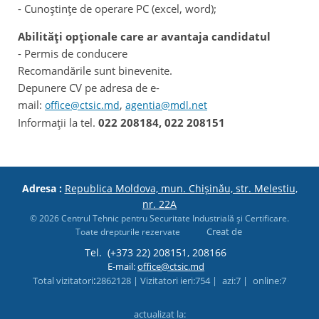
- Cunoştinţe de operare PC (excel, word);
Abilităţi opţionale care ar avantaja candidatul
- Permis de conducere
Recomandările sunt binevenite.
Depunere CV pe adresa de e-
mail:
,
office@ctsic.md
agentia@mdl.net
Informații la tel.
022 208184, 022 208151
Adresa :
Republica Moldova, mun. Chișinău, str. Melestiu,
nr. 22A
© 2026 Centrul Tehnic pentru Securitate Industrială şi Certificare.
Creat de
Toate drepturile rezervate
Tel.
(+373 22) 208151, 208166
E-mail:
office@ctsic.md
:
Total vizitatori
2862128 |
Vizitatori ieri
:754 |
azi
:7 |
online
:7
actualizat la: