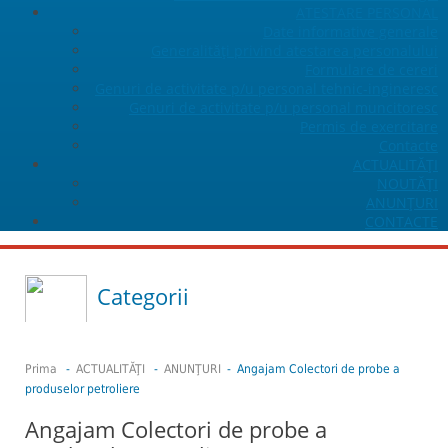
ATESTARE PERSONAL
Date informative generale
Generalități privind atestarea personalului
Formulare de cereri
Genuri de activitate p/u personal tehnic-ingineresc
Genuri de activitate p/u personal muncitoresc
Permis de exercitare
Contacte
ACTUALITĂŢI
NOUTĂȚI
ANUNŢURI
CONTACTE
Categorii
Prima
-
ACTUALITĂŢI
-
ANUNŢURI
- Angajam Colectori de probe a
produselor petroliere
Angajam Colectori de probe a