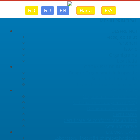
Harta
RSS
RO
RU
EN
MENIU PRINCIPAL
DESPRE NOI
Mesaj de salut
Parteneri
Istoric
Organigrama
Legislaţia
ORGANISM DE INSPECȚIE
Despre Organismul de Inspecție
Securitate Industrială
Inspecția produse petroliere
CERTIFICARE
Organismul de Certificare
Sistemul de management (SM)
Domeniul de acreditare
Certificarea
Certificate de conformitate anulate
Acte normative
LABORATOARE
Laboratorul încercări chimic-tehnologic