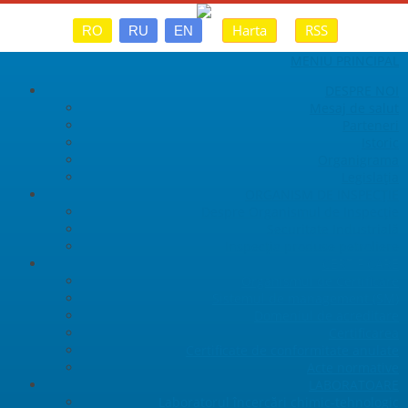
Harta
RSS
RO
RU
EN
MENIU PRINCIPAL
DESPRE NOI
Mesaj de salut
Parteneri
Istoric
Organigrama
Legislaţia
ORGANISM DE INSPECȚIE
Despre Organismul de Inspecție
Securitate Industrială
Inspecția produse petroliere
CERTIFICARE
Organismul de Certificare
Sistemul de management (SM)
Domeniul de acreditare
Certificarea
Certificate de conformitate anulate
Acte normative
LABORATOARE
Laboratorul încercări chimic-tehnologic