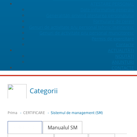
ATESTARE PERSONAL
Date informative generale
Generalități privind atestarea personalului
Formulare de cereri
Genuri de activitate p/u personal tehnic-ingineresc
Genuri de activitate p/u personal muncitoresc
Permis de exercitare
Contacte
ACTUALITĂŢI
NOUTĂȚI
ANUNŢURI
CONTACTE
Categorii
Prima
-
CERTIFICARE
- Sistemul de management (SM)
Politica OC
Manualul SM