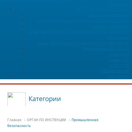
испытаний
АТТЕСТАЦИЯ ПЕРСОНАЛА
Общая информация
Общая информация о аттестации персонала
Бланки заявлений
Виды деятельности для инженерно-технического
персонала
Виды деятельности для рабочего персонала
Разрешение на допуск
Контакты
СОБЫТИЯ
НОВОСТИ
ОБЪЯВЛЕНИЯ
КОНТАКТЫ
Категории
Главная
-
ОРГАН ПО ИНСПЕКЦИИ
- Промышленная
безопасность