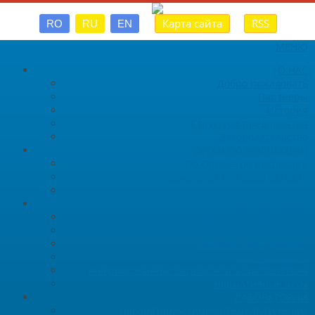
Карта сайта
RSS
RO
RU
EN
МЕНЮ
О НАС
Добро пожаловать
Партнеры
История
Структура предприятия
Законодательство
ОРГАН ПО ИНСПЕКЦИИ
Об Органе по инспекции
Промышленная безопасность
Инспекция нефтепродуктов
СЕРТИФИКАЦИЯ
Орган по сертификации
Система менеджмента (СМ)
Область аккредитации
Сертификация
Аннулированные сертификаты соответствия
Нормативные акты
ЛАБОРАТОРИИ
Лаборатория химико-технологических