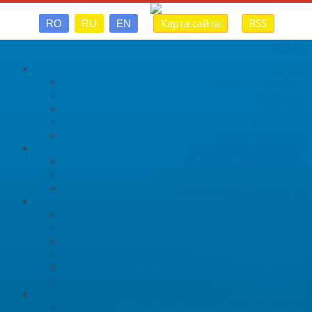
Карта сайта
RSS
RO
RU
EN
МЕНЮ
О НАС
Добро пожаловать
Партнеры
История
Структура предприятия
Законодательство
ОРГАН ПО ИНСПЕКЦИИ
Об Органе по инспекции
Промышленная безопасность
Инспекция нефтепродуктов
СЕРТИФИКАЦИЯ
Орган по сертификации
Система менеджмента (СМ)
Область аккредитации
Сертификация
Аннулированные сертификаты соответствия
Нормативные акты
ЛАБОРАТОРИИ
Лаборатория химико-технологических