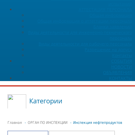
испытаний
АТТЕСТАЦИЯ ПЕРСОНАЛА
Общая информация
Общая информация о аттестации персонала
Бланки заявлений
Виды деятельности для инженерно-технического
персонала
Виды деятельности для рабочего персонала
Разрешение на допуск
Контакты
СОБЫТИЯ
НОВОСТИ
ОБЪЯВЛЕНИЯ
КОНТАКТЫ
Категории
Главная
-
ОРГАН ПО ИНСПЕКЦИИ
- Инспекция нефтепродуктов