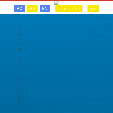
Карта сайта
RSS
RO
RU
EN
МЕНЮ
О НАС
Добро пожаловать
Партнеры
История
Структура предприятия
Законодательство
ОРГАН ПО ИНСПЕКЦИИ
Об Органе по инспекции
Промышленная безопасность
Инспекция нефтепродуктов
СЕРТИФИКАЦИЯ
Орган по сертификации
Система менеджмента (СМ)
Область аккредитации
Сертификация
Аннулированные сертификаты соответствия
Нормативные акты
ЛАБОРАТОРИИ
Лаборатория химико-технологических