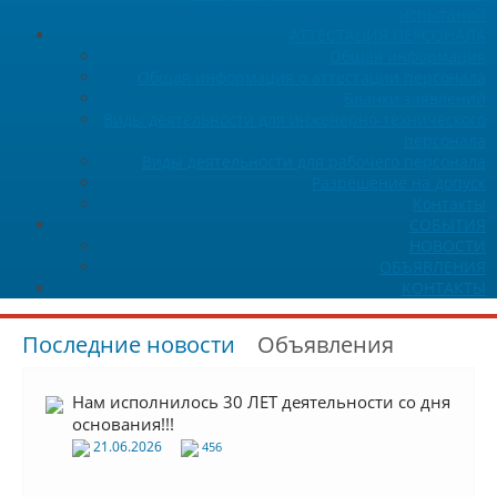
испытаний
АТТЕСТАЦИЯ ПЕРСОНАЛА
Общая информация
Общая информация о аттестации персонала
Бланки заявлений
Виды деятельности для инженерно-технического
персонала
Виды деятельности для рабочего персонала
Разрешение на допуск
Контакты
СОБЫТИЯ
НОВОСТИ
ОБЪЯВЛЕНИЯ
КОНТАКТЫ
Последние новости
Объявления
Нам исполнилось 30 ЛЕТ деятельности со дня
основания!!!
21.06.2026
456