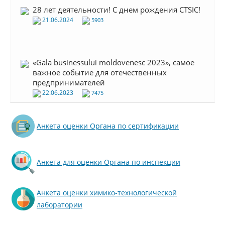
28 лет деятельности! С днем рождения CTSIC!
21.06.2024
5903
«Gala businessului moldovenesc 2023», самое
важное событие для отечественных
предпринимателей
22.06.2023
7475
Сегодня нашей компании исполнилось 27
лет со дня образования!
Анкета оценки Органа по сертификации
21.06.2023
6807
Анкета для оценки Органа по инспекции
Всемирный день аккредитации 2023
"Аккредитация - поддержка будущего
мировой торговли"
Анкета оценки химико-технологической
09.06.2023
6448
лаборатории
Сочувствуем горю Республики Турция и