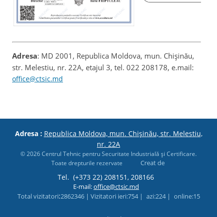
Adresa
: MD 2001, Republica Moldova, mun. Chișinău,
str. Melestiu, nr. 22A, etajul 3, tel. 022 208178, e.mail:
office@ctsic.md
Adresa :
Republica Moldova, mun. Chișinău, str. Melestiu,
nr. 22A
© 2026 Centrul Tehnic pentru Securitate Industrială şi Certificare.
Creat de
Toate drepturile rezervate
Tel.
(+373 22) 208151, 208166
E-mail:
office@ctsic.md
:
Total vizitatori
2862346 |
Vizitatori ieri
:754 |
azi
:224 |
online
:15