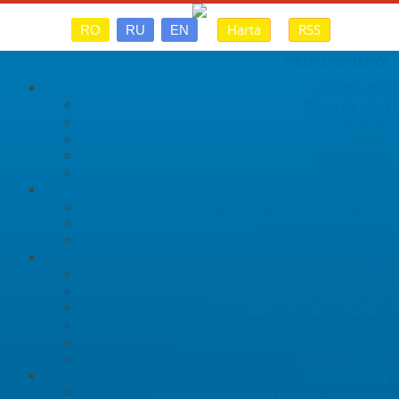
Harta
RSS
RO
RU
EN
MENIU PRINCIPAL
DESPRE NOI
Mesaj de salut
Parteneri
Istoric
Organigrama
Legislaţia
ORGANISM DE INSPECȚIE
Despre Organismul de Inspecție
Securitate Industrială
Inspecția produse petroliere
CERTIFICARE
Organismul de Certificare
Sistemul de management (SM)
Domeniul de acreditare
Certificarea
Certificate de conformitate anulate
Acte normative
LABORATOARE
Laboratorul încercări chimic-tehnologic