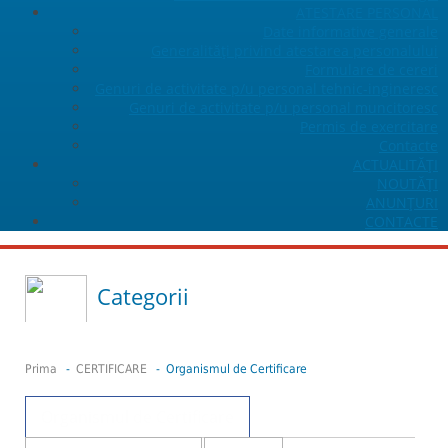
ATESTARE PERSONAL
Date informative generale
Generalități privind atestarea personalului
Formulare de cereri
Genuri de activitate p/u personal tehnic-ingineresc
Genuri de activitate p/u personal muncitoresc
Permis de exercitare
Contacte
ACTUALITĂŢI
NOUTĂȚI
ANUNŢURI
CONTACTE
Categorii
Prima
-
CERTIFICARE
- Organismul de Certificare
Organismul de Certificare